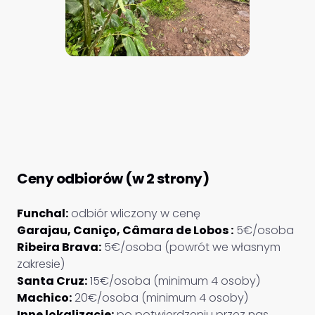
Ceny odbiorów (w 2 strony)
Funchal:
odbiór wliczony w cenę
Garajau, Caniço, Câmara de Lobos :
5€/osoba
Ribeira Brava:
5€/osoba (powrót we własnym
zakresie)
Santa Cruz:
15€/osoba (minimum 4 osoby)
Machico:
20€/osoba (minimum 4 osoby)
Inne lokalizacje:
po potwierdzeniu przez nas