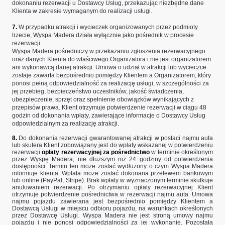
dokonaniu rezerwacji u Dostawcy Usług, przekazując niezbędne dane
Klienta w zakresie wymaganym do realizacji usługi.
7.
W przypadku atrakcji i wycieczek organizowanych przez podmioty
trzecie, Wyspa Madera działa wyłącznie jako pośrednik w procesie
rezerwacji.
Wyspa Madera pośredniczy w przekazaniu zgłoszenia rezerwacyjnego
oraz danych Klienta do właściwego Organizatora i nie jest organizatorem
ani wykonawcą danej atrakcji. Umowa o udział w atrakcji lub wycieczce
zostaje zawarta bezpośrednio pomiędzy Klientem a Organizatorem, który
ponosi pełną odpowiedzialność za realizację usługi, w szczególności za
jej przebieg, bezpieczeństwo uczestników, jakość świadczenia,
ubezpieczenie, sprzęt oraz spełnienie obowiązków wynikających z
przepisów prawa. Klient otrzymuje potwierdzenie rezerwacji w ciągu 48
godzin od dokonania wpłaty, zawierające informacje o Dostawcy Usług
odpowiedzialnym za realizację atrakcji.
8.
Do dokonania rezerwacji gwarantowanej atrakcji w postaci najmu auta
lub skutera Klient zobowiązany jest do wpłaty wskazanej w potwierdzeniu
rezerwacji
opłaty rezerwacyjnej za pośrednictwo
w terminie określonym
przez Wyspę Madera, nie dłuższym niż 24 godziny od potwierdzenia
dostępności. Termin ten może zostać wydłużony o czym Wyspa Madera
informuje klienta. Wpłata może zostać dokonana przelewem bankowym
lub online (PayPal, Stripe). Brak wpłaty w wyznaczonym terminie skutkuje
anulowaniem rezerwacji. Po otrzymaniu opłaty rezerwacyjnej Klient
otrzymuje potwierdzenie pośrednictwa w rezerwacji najmu auta. Umowa
najmu pojazdu zawierana jest bezpośrednio pomiędzy Klientem a
Dostawcą Usługi w miejscu odbioru pojazdu, na warunkach określonych
przez Dostawcę Usługi.
Wyspa Madera nie jest stroną umowy najmu
pojazdu i nie ponosi odpowiedzialności za jej wykonanie. Pozostała