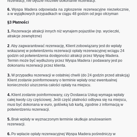
rezerwacji, nie będzie możliwe dokonanie rezerwacji.
6.
Wyspa Madera odpowiada na zgłoszenie rezerwacyjne niezwłocznie,
a w wyjątkowych przypadkach w ciągu 48 godzin od jego otrzyman
§3 Płatności
1.
Rezerwacje atrakcji innych niż wynajem pojazdów (np. wycieczki,
atrakcje zewnętrzne)
2
. Aby zagwarantować rezerwację, Klient zobowiązany jest do wpłaty
wskazanej w potwierdzeniu rezerwacji opłaty rezerwacyjnej wciągu 24
godzin od potwierdzenia dostępności atrakcji przez Wyspę Madera.
Termin może być wydłużony przez Wyspa Madera i podawany jest po
dokonaniu rezerwacji przez klienta.
3.
W przypadku rezerwacji w ostatniej chwili (do 24 godzin przed atrakcją)
Klient zostanie poinformowany o terminie wpłaty oraz ewentualnej
konieczności uiszczenia całości opłaty na miejscu.
4.
Klient zostanie poinformowany, czy Dostawca Usług wymaga wpłaty
całej kwoty czy częściowej. Jeśli część płatności odbywa się na miejscu,
musi być dokonana w euro, gotówką lub kartą, zgodnie z informacją w
potwierdzeniu rezerwacji.
5.
Brak wpłaty w wyznaczonym terminie skutkuje anulowaniem
rezerwacji.
6.
Po wpłacie opłaty rezerwacyjnej Wyspa Madera pośredniczy w