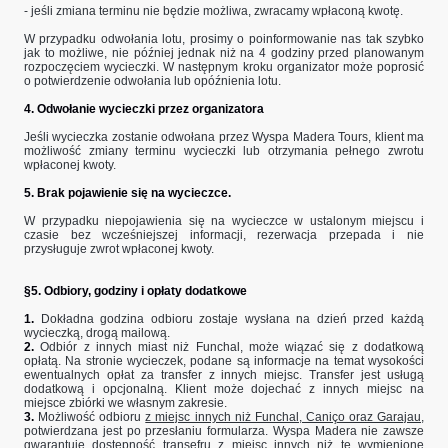
- jeśli zmiana terminu nie będzie możliwa, zwracamy wpłaconą kwotę.
W przypadku odwołania lotu, prosimy o poinformowanie nas tak szybko
jak to możliwe, nie później jednak niż na 4 godziny przed planowanym
rozpoczęciem wycieczki. W następnym kroku organizator może poprosić
o potwierdzenie odwołania lub opóźnienia lotu.
4. Odwołanie wycieczki przez organizatora
Jeśli wycieczka zostanie odwołana przez Wyspa Madera Tours, klient ma
możliwość zmiany terminu wycieczki lub otrzymania pełnego zwrotu
wpłaconej kwoty.
5. Brak pojawienie się na wycieczce.
W przypadku niepojawienia się na wycieczce w ustalonym miejscu i
czasie bez wcześniejszej informacji, rezerwacja przepada i nie
przysługuje zwrot wpłaconej kwoty.
§5. Odbiory, godziny i opłaty dodatkowe
1.
Dokładna godzina odbioru zostaje wysłana na dzień przed każdą
wycieczką, drogą mailową.
2.
Odbiór z innych miast niż Funchal, może wiązać się z dodatkową
opłatą. Na stronie wycieczek, podane są informacje na temat wysokości
ewentualnych opłat za transfer z innych miejsc. Transfer jest usługą
dodatkową i opcjonalną. Klient może dojechać z innych miejsc na
miejsce zbiórki we własnym zakresie.
3.
Możliwość odbioru
z miejsc innych niż Funchal, Caniço oraz Garajau
,
potwierdzana jest po przesłaniu formularza. Wyspa Madera nie zawsze
gwarantuje dostępność transefru z miejsc innych niż te wymienione