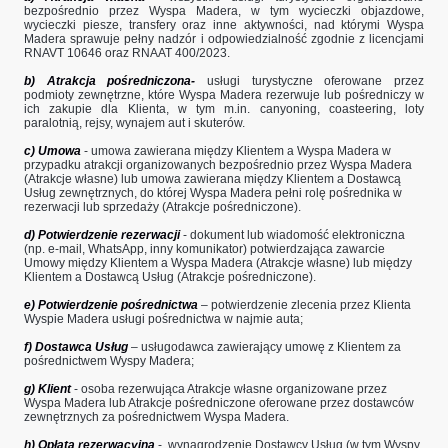
bezpośrednio przez Wyspa Madera, w tym wycieczki objazdowe,
wycieczki piesze, transfery oraz inne aktywności, nad którymi Wyspa
Madera sprawuje pełny nadzór i odpowiedzialność zgodnie z licencjami
RNAVT 10646 oraz RNAAT 400/2023.
b) Atrakcja pośredniczona-
usługi turystyczne oferowane przez
podmioty zewnętrzne, które Wyspa Madera rezerwuje lub pośredniczy w
ich zakupie dla Klienta, w tym m.in. canyoning, coasteering, loty
paralotnią, rejsy, wynajem aut i skuterów.
c) ​Umowa
- umowa zawierana między Klientem a Wyspa Madera w
przypadku atrakcji organizowanych bezpośrednio przez Wyspa Madera
(Atrakcje własne) lub umowa zawierana między Klientem a Dostawcą
Usług zewnętrznych, do której Wyspa Madera pełni rolę pośrednika w
rezerwacji lub sprzedaży (Atrakcje pośredniczone).
d) Potwierdzenie rezerwacji
- dokument lub wiadomość elektroniczna
(np. e-mail, WhatsApp, inny komunikator) potwierdzająca zawarcie
Umowy między Klientem a Wyspa Madera (Atrakcje własne) lub między
Klientem a Dostawcą Usług (Atrakcje pośredniczone).
e) Potwierdzenie pośrednictwa
– potwierdzenie zlecenia przez Klienta
Wyspie Madera usługi pośrednictwa w najmie auta;
f) Dostawca Usług
– usługodawca zawierający umowę z Klientem za
pośrednictwem Wyspy Madera;
g) ​Klient
- osoba rezerwująca Atrakcje własne organizowane przez
Wyspa Madera lub Atrakcje pośredniczone oferowane przez dostawców
zewnętrznych za pośrednictwem Wyspa Madera.
h) ​Opłata rezerwacyjna
- wynagrodzenie Dostawcy Usług (w tym Wyspy