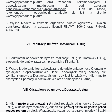
www.wyspamadera.pl/auto
oraz zasadami, rekomendacjami i
odpowiedziami znajdującymi się pod adresem
https://www.wyspamadera.pl/pytaniaizasady
. Link do zasad,
rekomendacji i odpowiedzi, znajduje się też na stronie
www.wyspamadera.pl/auto
.
8. Wyspa Madera w zakresie organizacji swoich wycieczek i swoich
transferów działa na zasadzie licencji RNAVT: 10646 oraz RNAAT:
400/2023.
VII. Realizacja umów z Dostawcami Usług
1.
Podmiotem odpowiedzialnym za realizację usług są Dostawcy Usług,
stosownie do umów zawartych przez nich z Klientami.
2.
Wyspa Madera nie jest zobowiązana do udzielenia pomocy Klientom w
sytuacjach nieprzewidzianych. Jeżeli obowiązek takiej pomocy nie
wynika z umowy z Dostawcą Usługi, gdy jest to właściwe, Klient może
skorzystać z pomocy władz lokalnych oraz pomocy konsularnej.
VIII. Odstąpienie od umowy z Dostawcą Usług
1.
Klient
może zrezygnować z Atrakcji
(odstąpić od umowy z Dostawcą
usług) w dowolnym momencie, jednak
nie później niż na 48 godzin przed
rozpoczęciem atrakcji.
W przypadku rezygnacji z atrakcji między 48 a 24