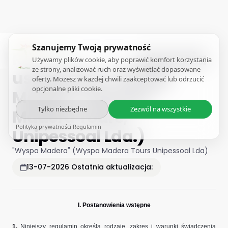
Szanujemy Twoją prywatność
REGULAMIN świadczenia
Używamy plików cookie, aby poprawić komfort korzystania
ze strony, analizować ruch oraz wyświetlać dopasowane
usług przez „Wyspę
oferty. Możesz w każdej chwili zaakceptować lub odrzucić
opcjonalne pliki cookie.
Madera” (Wyspa
Tylko niezbędne
Zezwól na wszystkie
Madera Tours,
Polityka prywatności
·
Regulamin
Unipessoal Lda.)
"Wyspa Madera" (Wyspa Madera Tours Unipessoal Lda)
13-07-2026
Ostatnia aktualizacja:
I. Postanowienia wstępne
1.
Niniejszy regulamin określa rodzaje, zakres i warunki świadczenia