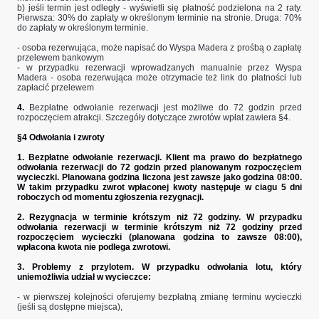
b) jeśli termin jest odległy - wyświetli się płatność podzielona na 2 raty.
Pierwsza: 30% do zapłaty w określonym terminie na stronie. Druga: 70%
do zapłaty w określonym terminie.
- osoba rezerwująca, może napisać do Wyspa Madera z prośbą o zapłatę
przelewem bankowym
- w przypadku rezerwacji wprowadzanych manualnie przez Wyspa
Madera - osoba rezerwująca może otrzymacie też link do płatności lub
zapłacić przelewem
4.
Bezpłatne odwołanie rezerwacji jest możliwe do 72 godzin przed
rozpoczęciem atrakcji. Szczegóły dotyczące zwrotów wpłat zawiera §4.
§4 Odwołania i zwroty
1. Bezpłatne odwołanie rezerwacji.
Klient ma prawo do bezpłatnego
odwołania rezerwacji do 72 godzin przed planowanym rozpoczęciem
wycieczki. Planowana godzina liczona jest zawsze jako godzina 08:00.
W takim przypadku zwrot wpłaconej kwoty następuje w ciagu 5 dni
roboczych od momentu zgłoszenia rezygnacji.
2.
Rezygnacja w terminie krótszym niż 72 godziny.
W przypadku
odwołania rezerwacji w terminie krótszym niż 72 godziny przed
rozpoczęciem wycieczki (planowana godzina to zawsze 08:00),
wpłacona kwota nie podlega zwrotowi.
3. Problemy z przylotem. W przypadku odwołania lotu, który
uniemożliwia udział w wycieczce:
- w pierwszej kolejności oferujemy bezpłatną zmianę terminu wycieczki
(jeśli są dostępne miejsca),