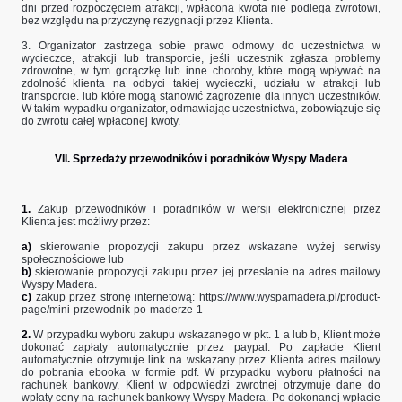
dni przed rozpoczęciem atrakcji, wpłacona kwota nie podlega zwrotowi,
bez względu na przyczynę rezygnacji przez Klienta.
3. Organizator zastrzega sobie prawo odmowy do uczestnictwa w
wycieczce, atrakcji lub transporcie, jeśli uczestnik zgłasza problemy
zdrowotne, w tym gorączkę lub inne choroby, które mogą wpływać na
zdolność klienta na odbyci takiej wycieczki, udziału w atrakcji lub
transporcie. lub które mogą stanowić zagrożenie dla innych uczestników.
W takim wypadku organizator, odmawiając uczestnictwa, zobowiązuje się
do zwrotu całej wpłaconej kwoty.
VII. Sprzedaży przewodników i poradników Wyspy Madera
1.
Zakup przewodników i poradników w wersji elektronicznej przez
Klienta jest możliwy przez:
a)
skierowanie propozycji zakupu przez wskazane wyżej serwisy
społecznościowe lub
b)
skierowanie propozycji zakupu przez jej przesłanie na adres mailowy
Wyspy Madera.
c)
zakup przez stronę internetową:
https://www.wyspamadera.pl/product-
page/mini-przewodnik-po-maderze-1
2.
W przypadku wyboru zakupu wskazanego w pkt. 1 a lub b, Klient może
dokonać zapłaty automatycznie przez paypal. Po zapłacie Klient
automatycznie otrzymuje link na wskazany przez Klienta adres mailowy
do pobrania ebooka w formie pdf. W przypadku wyboru płatności na
rachunek bankowy, Klient w odpowiedzi zwrotnej otrzymuje dane do
wpłaty ceny na rachunek bankowy Wyspy Madera. Po dokonanej wpłacie