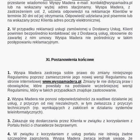
przesłanie wiadomości Wyspy Madera e-mail:
kontakt@wyspamadra.pl
lub na wskazany wyżej adres stacjonarny. Wyspa Madera, z
zastrzeżeniem ust. 2, udziela odpowiedzi na reklamacje Klientów w
terminie 30 dni od jej otrzymania. Odpowiedź udzielana jest pisemnie lub
na wskazany przez Klienta adres poczty elektronicznej.
2.
W przypadku reklamacji usługi zamówionej u Dostawcy Usług, Klient
powinien bezpośrednio kontaktować się z Dostawcą usług, stosownie do
zawartej z nim umowy. Wyspa Madera nie pośredniczy w takim
postępowaniu reklamacyjnym.
XI. Postanowienia końcowe
1.
Wyspa Madera zastrzega sobie prawo do zmiany niniejszego
Regulaminu poprzez zamieszczenie jego nowej wersji Regulaminu na
stronie internetowej
www.wyspamadera.pl
. Zmiany te nie dotyczą praw i
obowiązków, które powstały na podstawie wcześniejszej wersji
Regulaminu, który w takich przypadkach znajduje zastosowanie.
2.
Wyspa Madera nie ponosi odpowiedzialności za wadliwe działanie jej
usług, z przyczyn od niej niezależnych, w tym zwłaszcza z przyczyn
technicznych (np. wynikających z zakłóceń w działaniu systemów
teleinformatycznych).
3.
Zakazuje się dostarczania przez Klienta w związku z korzystaniem z
Portalu treści o charakterze bezprawnym.
4.
W związku z korzystaniem z usług portalu nie istnieją żadne
szczególne zagrożenia. Wyspa Madera zwraca jednak uwagę, że