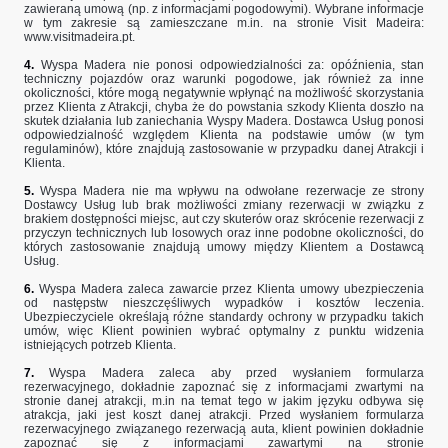
zawieraną umową (np. z informacjami pogodowymi). Wybrane informacje
w tym zakresie są zamieszczane m.in. na stronie Visit Madeira:
www.visitmadeira.pt
.
4.
Wyspa Madera nie ponosi odpowiedzialności za: opóźnienia, stan
techniczny pojazdów oraz warunki pogodowe, jak również za inne
okoliczności, które mogą negatywnie wpłynąć na możliwość skorzystania
przez Klienta z Atrakcji, chyba że do powstania szkody Klienta doszło na
skutek działania lub zaniechania Wyspy Madera. Dostawca Usług ponosi
odpowiedzialność względem Klienta na podstawie umów (w tym
regulaminów), które znajdują zastosowanie w przypadku danej Atrakcji i
Klienta.
5.
Wyspa Madera nie ma wpływu na odwołane rezerwacje ze strony
Dostawcy Usług lub brak możliwości zmiany rezerwacji w związku z
brakiem dostępności miejsc, aut czy skuterów oraz skrócenie rezerwacji z
przyczyn technicznych lub losowych oraz inne podobne okoliczności, do
których zastosowanie znajdują umowy między Klientem a Dostawcą
Usług.
6.
Wyspa Madera zaleca zawarcie przez Klienta umowy ubezpieczenia
od następstw nieszczęśliwych wypadków i kosztów leczenia.
Ubezpieczyciele określają różne standardy ochrony w przypadku takich
umów, więc Klient powinien wybrać optymalny z punktu widzenia
istniejących potrzeb Klienta.
7.
Wyspa Madera zaleca aby przed wysłaniem formularza
rezerwacyjnego, dokładnie zapoznać się z informacjami zwartymi na
stronie danej atrakcji, m.in na temat tego w jakim języku odbywa się
atrakcja, jaki jest koszt danej atrakcji. Przed wysłaniem formularza
rezerwacyjnego związanego rezerwacją auta, klient powinien dokładnie
zapoznać się z informacjami zawartymi na stronie