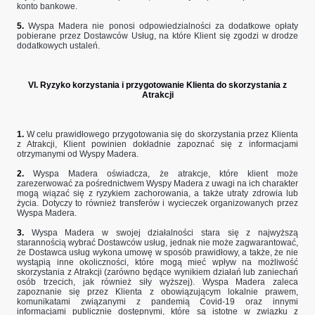
konto bankowe.
5.
Wyspa Madera nie ponosi odpowiedzialności za dodatkowe opłaty
pobierane przez Dostawców Usług, na które Klient się zgodzi w drodze
dodatkowych ustaleń.
VI. Ryzyko korzystania i przygotowanie Klienta do skorzystania z
Atrakcji
1.
W celu prawidłowego przygotowania się do skorzystania przez Klienta
z Atrakcji, Klient powinien dokładnie zapoznać się z informacjami
otrzymanymi od Wyspy Madera.
2.
Wyspa Madera oświadcza, że atrakcje, które klient może
zarezerwować za pośrednictwem Wyspy Madera z uwagi na ich charakter
mogą wiązać się z ryzykiem zachorowania, a także utraty zdrowia lub
życia. Dotyczy to również transferów i wycieczek organizowanych przez
Wyspa Madera.
3.
Wyspa Madera w swojej działalności stara się z najwyższą
starannością wybrać Dostawców usług, jednak nie może zagwarantować,
że Dostawca usług wykona umowę w sposób prawidłowy, a także, że nie
wystąpią inne okoliczności, które mogą mieć wpływ na możliwość
skorzystania z Atrakcji (zarówno będące wynikiem działań lub zaniechań
osób trzecich, jak również siły wyższej). Wyspa Madera zaleca
zapoznanie się przez Klienta z obowiązującym lokalnie prawem,
komunikatami związanymi z pandemią Covid-19 oraz innymi
informacjami publicznie dostępnymi, które są istotne w związku z