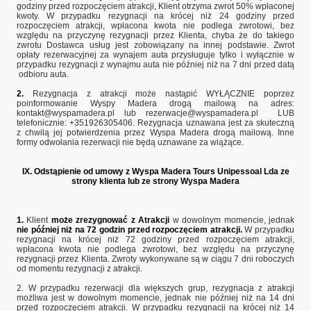
godziny przed rozpoczęciem atrakcji, Klient otrzyma zwrot 50% wpłaconej
kwoty. W przypadku rezygnacji na krócej niż 24 godziny przed
rozpoczęciem atrakcji, wpłacona kwota nie podlega zwrotowi, bez
względu na przyczynę rezygnacji przez Klienta, chyba że do takiego
zwrotu Dostawca usług jest zobowiązany na innej podstawie. Zwrot
opłaty rezerwacyjnej za wynajem auta przysługuje tylko i wyłącznie w
przypadku rezygnacji z wynajmu auta nie później niż na 7 dni przed datą
odbioru auta.
2.
Rezygnacja z atrakcji może nastąpić WYŁĄCZNIE poprzez
poinformowanie Wyspy Madera drogą mailową na adres:
kontakt@wyspamadera.pl
lub
rezerwacje@wyspamadera.pl
LUB
telefonicznie: +351926305406. Rezygnacja uznawana jest za skuteczną
z chwilą jej potwierdzenia przez Wyspa Madera drogą mailową. Inne
formy odwołania rezerwacji nie będą uznawane za wiążące.
IX. Odstąpienie od umowy z Wyspa Madera Tours Unipessoal Lda ze
strony klienta lub ze strony Wyspa Madera
1.
Klient
może zrezygnować z Atrakcji
w dowolnym momencie, jednak
nie później niż na 72 godzin przed rozpoczęciem atrakcji.
W przypadku
rezygnacji na krócej niż 72 godziny przed rozpoczęciem atrakcji,
wpłacona kwota nie podlega zwrotowi, bez względu na przyczynę
rezygnacji przez Klienta. Zwroty wykonywane są w ciągu 7 dni roboczych
od momentu rezygnacji z atrakcji.
2. W przypadku rezerwacji dla większych grup, rezygnacja z atrakcji
możliwa jest w dowolnym momencie, jednak nie później niż na 14 dni
przed rozpoczęciem atrakcji. W przypadku rezygnacji na krócej niż 14