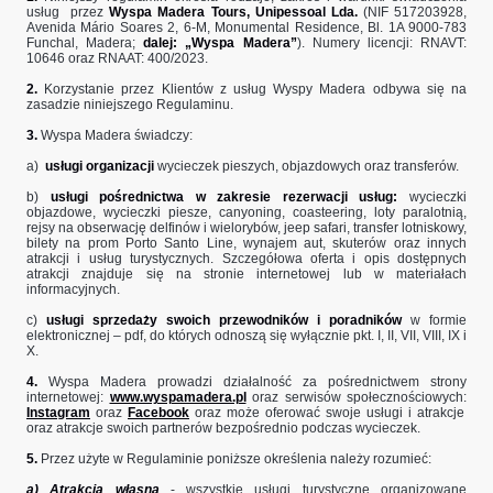
usług przez
Wyspa Madera Tours, Unipessoal Lda.
(NIF 517203928,
Avenida Mário Soares 2, 6-M, Monumental Residence, Bl. 1A 9000-783
Funchal, Madera;
dalej: „Wyspa Madera”
). Numery licencji: RNAVT:
10646 oraz RNAAT: 400/2023.
2.
Korzystanie przez Klientów z usług Wyspy Madera odbywa się na
zasadzie niniejszego Regulaminu.
3.
Wyspa Madera świadczy:
a)
usługi organizacji
wycieczek pieszych, objazdowych oraz transferów.
b)
usługi pośrednictwa w zakresie rezerwacji usług:
wycieczki
objazdowe, wycieczki piesze, canyoning, coasteering, loty paralotnią,
rejsy na obserwację delfinów i wielorybów, jeep safari, transfer lotniskowy,
bilety na prom Porto Santo Line, wynajem aut, skuterów oraz innych
atrakcji i usług turystycznych. Szczegółowa oferta i opis dostępnych
atrakcji znajduje się na stronie internetowej lub w materiałach
informacyjnych.
c)
usługi sprzedaży swoich przewodników i poradników
w formie
elektronicznej – pdf, do których odnoszą się wyłącznie pkt. I, II, VII, VIII, IX i
X.
4.
Wyspa Madera prowadzi działalność za pośrednictwem strony
internetowej:
www.wyspamadera.pl
oraz serwisów społecznościowych:
Instagram
oraz
Facebook
oraz może oferować swoje usługi i atrakcje
oraz atrakcje swoich partnerów bezpośrednio podczas wycieczek.
5.
Przez użyte w Regulaminie poniższe określenia należy rozumieć:
a) Atrakcja własna
- wszystkie usługi turystyczne organizowane