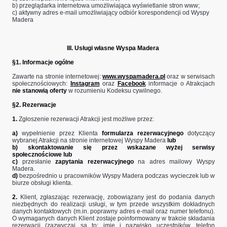
b) przeglądarka internetowa umożliwiająca wyświetlanie stron www;
c) aktywny adres e-mail umożliwiający odbiór korespondencji od Wyspy
Madera
​III. Usługi własne Wyspa Madera
§1. Informacje ogólne
Zawarte na stronie internetowej:
www.wyspamadera.pl
oraz w serwisach
społecznościowych:
Instagram
oraz
Facebook
informacje o Atrakcjach
nie stanowią oferty
w rozumieniu Kodeksu cywilnego.
§2. Rezerwacje
1.
Zgłoszenie rezerwacji Atrakcji jest możliwe przez:
a)
wypełnienie przez Klienta
formularza rezerwacyjnego
dotyczący
wybranej Atrakcji na stronie internetowej Wyspy Madera
lub
b)
skontaktowanie się przez wskazane wyżej serwisy
społecznościowe lub
c)
przesłanie
zapytania rezerwacyjnego
na adres mailowy Wyspy
Madera.
d)
bezpośrednio u pracowników Wyspy Madera podczas wycieczek lub w
biurze obsługi klienta.
2.
Klient, zgłaszając rezerwację, zobowiązany jest do podania danych
niezbędnych do realizacji usługi, w tym przede wszystkim dokładnych
danych kontaktowych (m.in. poprawny adres e-mail oraz numer telefonu).
O wymaganych danych Klient zostaje poinformowany w trakcie składania
rezerwacji (zazwyczaj są to: imię i nazwisko uczestników, telefon