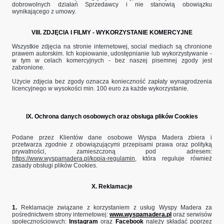
dobrowolnych działań Sprzedawcy i nie stanowią obowiązku
wynikającego z umowy.
VIII. ZDJĘCIA I FILMY - WYKORZYSTANIE KOMERCYJNE
Wszystkie zdjęcia na stronie internetowej, social mediach są chronione
prawem autorskim. Ich kopiowanie, udostępnianie lub wykorzystywanie -
w tym w celach komercyjnych - bez naszej pisemnej zgody jest
zabronione.
Użycie zdjęcia bez zgody oznacza konieczność zapłaty wynagrodzenia
licencyjnego w wysokości min. 100 euro za każde wykorzystanie.
IX. Ochrona danych osobowych oraz obsługa plików Cookies
Podane przez Klientów dane osobowe Wyspa Madera zbiera i
przetwarza zgodnie z obowiązującymi przepisami prawa oraz polityką
prywatności, zamieszczoną pod adresem:
https://www.wyspamadera.pl/kopia-regulamin
, która reguluje również
zasady obsługi plików Cookies.
X. Reklamacje
1.
Reklamacje związane z korzystaniem z usług Wyspy Madera za
pośrednictwem strony internetowej:
www.wyspamadera.pl
oraz serwisów
społecznościowych:
Instagram
oraz
Facebook
należy składać poprzez