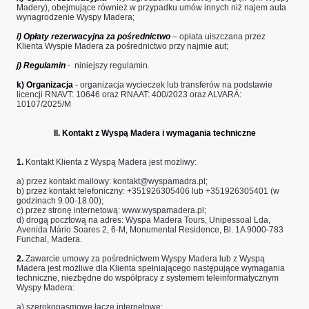
Madery), obejmujące również w przypadku umów innych niż najem auta
wynagrodzenie Wyspy Madera;
i) Opłaty rezerwacyjna za pośrednictwo
– opłata uiszczana przez
Klienta Wyspie Madera za pośrednictwo przy najmie aut;
j) ​Regulamin
- niniejszy regulamin​​​​.
k) Organizacja
- organizacja wycieczek lub transferów na podstawie
licencji RNAVT: 10646 oraz RNAAT: 400/2023 oraz ALVARÁ:
10107/2025/M
II. Kontakt z Wyspą Madera i wymagania techniczne​
1.
Kontakt Klienta z Wyspą Madera jest możliwy:
a) ​przez kontakt mailowy:
kontakt@wyspamadra.pl
;
b) ​przez kontakt telefoniczny: +351926305406 lub +351926305401 (w
godzinach 9.00-18.00);
c) ​przez stronę internetową: www.wyspamadera.pl;
d) drogą pocztową na adres: Wyspa Madera Tours, Unipessoal Lda,
Avenida Mário Soares 2, 6-M, Monumental Residence, Bl. 1A 9000-783
Funchal, Madera.
2.
Zawarcie umowy za pośrednictwem Wyspy Madera lub z Wyspą
Madera jest możliwe dla Klienta spełniającego następujące wymagania
techniczne, niezbędne do współpracy z systemem teleinformatycznym
Wyspy Madera:
a) szerokopasmowe łącze internetowe;