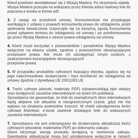
Klient powinien skontaktować się z Wyspą Madera. Po otrzymaniu wpłaty
Wyspa Madera przesyła na wskazany przez Klienta adres mailowy link do
poprania e-booka w formie pdf.
3.
Z uwagi na przedmiot umowy, Konsumentowi nie przysługuje
wynikające z ustawy o prawach konsumenta prawo do odstąpienia, jeżeli
spełnianie świadczenia rozpoczęło się za wyraźną zgodą Konsumenta
przed upływem terminu do odstąpienia od umowy i po poinformowaniu
go przez Wyspę Madera o utracie prawa odstąpienia od umowy.
4.
Klient może korzystać z przewodników i poradników Wyspy Madera
wyłącznie na własny użytek, zgodnie z powszechnie obowiązującymi
przepisami prawa. Nie może ich udostępniać innym osobom, z
zastrzeżeniem bezwzględnie obowiązujących
przepisów prawa.
5.
W przypadku produktów cyfrowych kupujący ebooka, zgadza się na
jego natychmiastowe dostarczenie i traci możliwość do odstąpienia od
umowy zgodnie z dyrektywą UE 20011/83.UE
6
. Treści cyfrowe (ebooki, materiały PDF) odzwierciedlają stan wiedzy
oraz dostępność zasobów internetowych na dzień ich publikacji.
Sprzedawca nie gwarantuje, że linki do zewnętrznych stron internetowych
będą aktywne lub aktualne w nieograniczonym czasie, gdyż nie ma
wpływu na działania podmiotów trzecich. W chwili udostępnienia treści
cyfrowej Klientowi, e-book zawierał działające linki do wskazanych
zasobów internetowych.
7.
Sprzedawca nie jest zobowiązany do dostarczania aktualizacji treści
cyfrowych (ebooków, materiałów PDF) po dokonaniu zakupu.
Klient otrzymuje wersję produktu dostępną w momencie zakupu.
Ewentualne aktualizacje mogą być udostępniane wyłącznie w ramach