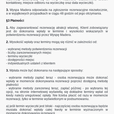
kontaktowy, miejsce odbioru na wycieczkę oraz data wycieczki).
3.
Wyspa Madera odpowiada na zgłoszenie rezerwacyjne niezwłocznie,
a w wyjątkowych przypadkach w ciągu 48 godzin od jego otrzymania.
§3 Płatności
1.
Aby zagwarantować rezerwację atrakcji własnej, Klient zobowiązany
jest do dokonania wpłaty w terminie i wysokości wskazanych w
potwierdzeniu rezerwacji przez Wyspę Madera.
2.
Wysokość wpłaty oraz terminy mogą się różnić w zależności od:
- wybranej metody potwierdzenia rezerwacji
- liczby zarezerwowanych miejsc
- terminu wycieczki
- dostępności miejsc
- indywidualnych ustaleń z klientem
3.
Wpłata może być dokonana na następujące sposoby:
- wybranie metody zapłać teraz - osoba rezerwująca może dokonać
wpłaty w momencie dokonywania rezerwacji poprzez dostępną metodę
płatności
- wybranie metody zarezerwuj teraz, zapłać później - po wybraniu tej
opcji, na stronie internetowej wyświetlą się dokładne terminy wpłat od
kiedy należy uregulować opłaty. Nie trzeba płacić od razu w momencie
rezerwacji, tylko w terminie wyświetlonym w podsumowaniu.
a) jeśli termin wycieczki jest bliski - najczęściej osoba rezerwująca będzie
musiała dokonać wpłaty całej kwoty w terminie wyznaczonym w
momencie dokonywania rezerwacji