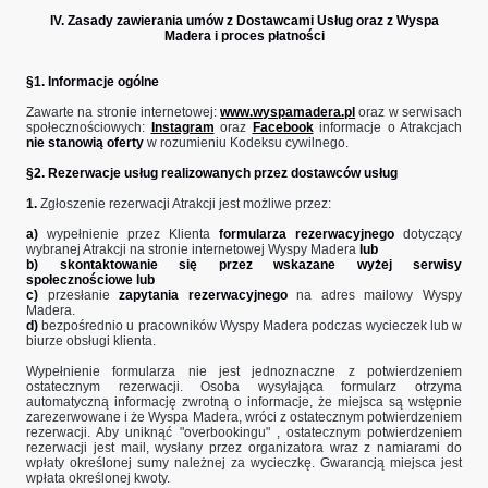
​IV. Zasady zawierania umów z Dostawcami Usług oraz z Wyspa
Madera i proces płatności
§1. Informacje ogólne
Zawarte na stronie internetowej:
www.wyspamadera.pl
oraz w serwisach
społecznościowych:
Instagram
oraz
Facebook
informacje o Atrakcjach
nie stanowią oferty
w rozumieniu Kodeksu cywilnego.
§2. Rezerwacje usług realizowanych przez dostawców usług
1.
Zgłoszenie rezerwacji Atrakcji jest możliwe przez:
a)
wypełnienie przez Klienta
formularza rezerwacyjnego
dotyczący
wybranej Atrakcji na stronie internetowej Wyspy Madera
lub
b)
skontaktowanie się przez wskazane wyżej serwisy
społecznościowe lub
c)
przesłanie
zapytania rezerwacyjnego
na adres mailowy Wyspy
Madera.
d)
bezpośrednio u pracowników Wyspy Madera podczas wycieczek lub w
biurze obsługi klienta.
Wypełnienie formularza nie jest jednoznaczne z potwierdzeniem
ostatecznym rezerwacji. Osoba wysyłająca formularz otrzyma
automatyczną informację zwrotną o informacje, że miejsca są wstępnie
zarezerwowane i że Wyspa Madera, wróci z ostatecznym potwierdzeniem
rezerwacji. Aby uniknąć "overbookingu" , ostatecznym potwierdzeniem
rezerwacji jest mail, wysłany przez organizatora wraz z namiarami do
wpłaty określonej sumy należnej za wycieczkę. Gwarancją miejsca jest
wpłata określonej kwoty.