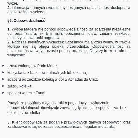
wyżej.
4.
Informacja o innych ewentualny dostępnych opłatach, jest dostępna w
opisie każdej wycieczki.
§6. Odpowiedzialność
1.
Wyspa Madera nie ponosi odpowiedzialności za zdarzenia niezależne
od organizatora, w tym m.in. opóźnienia lotów, zmiany rozkładu,
niekorzystne warunki pogodowe.
2.
Podczas niektórych wycieczek uczestnicy mają czas wolny, w trakcie
którego nie są objęci opieką przewodnika. Odpowiedzialność za
bezpieczeństwo w tym czasie ponosi uczestnik. Dotyczy to m.in., ale nie
wyłącznie:
czasu wolnego w Porto Moniz,
korzystania z basenów naturalnych lub oceanu,
spaceru po zjeździe kolejką w dół w Achadas da Cruz,
zjazdu kolejką.
spaceru w Lesie Fanal
Powyższe przykłady mają charakter poglądowy – wyłączenie
odpowiedzialności obowiązuje zawsze, gdy uczestnik spędza czas bez
opieki przewodnika.
3.
Klient odpowiada za podanie prawidłowych danych osobowych oraz
za stosowanie się do zasad bezpieczeństwa i regulaminu atrakcji.