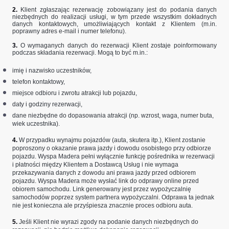
2.
Klient zgłaszając rezerwację zobowiązany jest do podania danych
niezbędnych do realizacji usługi, w tym przede wszystkim dokładnych
danych kontaktowych, umożliwiających kontakt z Klientem (m.in.
poprawny adres e-mail i numer telefonu).
3.
O wymaganych danych do rezerwacji Klient zostaje poinformowany
podczas składania rezerwacji. Mogą to być m.in.:
imię i nazwisko uczestników,
telefon kontaktowy,
miejsce odbioru i zwrotu atrakcji lub pojazdu,
daty i godziny rezerwacji,
dane niezbędne do dopasowania atrakcji (np. wzrost, waga, numer buta,
wiek uczestnika).
4.
W przypadku wynajmu pojazdów (auta, skutera itp.), Klient zostanie
poproszony o okazanie prawa jazdy i dowodu osobistego przy odbiorze
pojazdu. Wyspa Madera pełni wyłącznie funkcję pośrednika w rezerwacji
i płatności między Klientem a Dostawcą Usług i nie wymaga
przekazywania danych z dowodu ani prawa jazdy przed odbiorem
pojazdu. Wyspa Madera może wysłać link do odprawy online przed
obiorem samochodu. Link generowany jest przez wypożyczalnię
samochodów poprzez system partnera wypożyczalni. Odprawa ta jednak
nie jest konieczna ale przyśpiesza znacznie proces odbioru auta.
5.
Jeśli Klient nie wyrazi zgody na podanie danych niezbędnych do