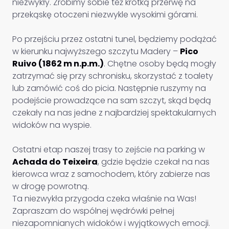
niezwykły. Zrobimy sobie też krótką przerwę na
przekąskę otoczeni niezwykle wysokimi górami.
Po przejściu przez ostatni tunel, będziemy podążać
w kierunku najwyższego szczytu Madery –
Pico
Ruivo (1862 m n.p.m.)
. Chętne osoby będą mogły
zatrzymać się przy schronisku, skorzystać z toalety
lub zamówić coś do picia. Następnie ruszymy na
podejście prowadzące na sam szczyt, skąd będą
czekały na nas jedne z najbardziej spektakularnych
widoków na wyspie.
Ostatni etap naszej trasy to zejście na parking w
Achada do Teixeira
, gdzie będzie czekał na nas
kierowca wraz z samochodem, który zabierze nas
w drogę powrotną.
Ta niezwykła przygoda czeka właśnie na Was!
Zapraszam do wspólnej wędrówki pełnej
niezapomnianych widoków i wyjątkowych emocji.