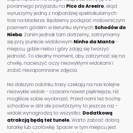
porannego przyjazdu na
Pico do Areeiro
, skąd
wyruszymy jedną z najbardziej spektakularnych
tras na Maderze. Będziemy podążać malowniczym
pasmem górskim w kierunku słynnych
Schodów do
Nieba
. Zanim jednak tam dotrzemy, zatrzymamy
się przy punkcie widokowym
Ninho da Manta
-
miejscu, gdzie niebo i góry zdają się tworzyć
jedność. To idealny moment, aby zatrzymać się na
chwilę, nacieszyć oczy niezwykłymi widokami i
zrobić niezapomniane zdjęcia.
Na dalszym odcinku trasy czekają na nas kolejne
niezwykłe widoki - czasami nawet piękniejsze, niż
mogliście sobie wyobrazić. Przed nami też trochę
schodów w dół ale powtórzymy to jeszcze raz -
widoki wynagrodzą to wszystko.
Dodatkową
atrakcją będą też tunele.
Warto zabrać dobrą
latarkę lub czołówkę. Spacer w tym miejscu jest