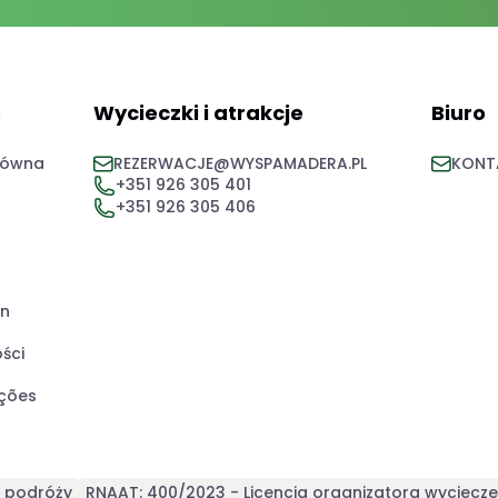
e
Wycieczki i atrakcje
Biuro
łówna
REZERWACJE@WYSPAMADERA.PL
KONT
+351 926 305 401
+351 926 305 406
in
ści
ções
a podróży
RNAAT: 400/2023 - Licencja organizatora wyciecz