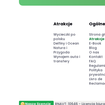
Atrakcje
Ogóln
Wycieczki po
Strona g
polsku
Atrakcje
Delfiny i Ocean
E-Book
Natura i
Blog
Przygoda
O nas
Wynajem auta i
Kontakt
transfery
FAQ
Regulam
Polityka
prywatno
Livro de
Reclama
Nasze licencje
RNAVT: 10646 - Licencja biur