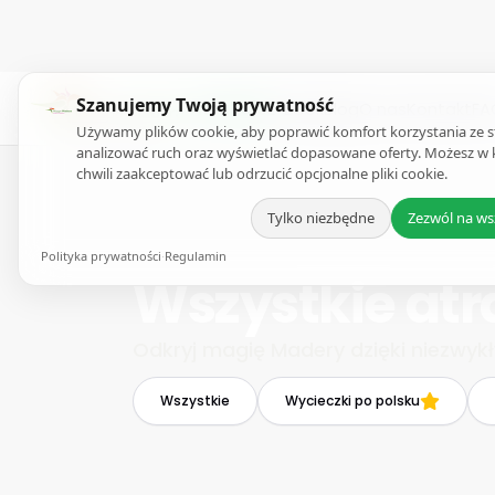
Szanujemy Twoją prywatność
Atrakcje
E-Book
Blog
O nas
Kontakt
FA
Używamy plików cookie, aby poprawić komfort korzystania ze s
analizować ruch oraz wyświetlać dopasowane oferty. Możesz w 
chwili zaakceptować lub odrzucić opcjonalne pliki cookie.
Tylko niezbędne
Zezwól na ws
Polityka prywatności
·
Regulamin
Wszystkie atr
Odkryj magię Madery dzięki niezwyk
Wszystkie
Wycieczki po polsku