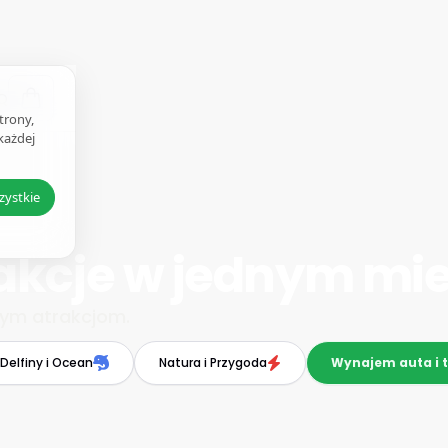
Q
trony,
każdej
zystkie
akcje w jednym mi
łym atrakcjom.
Delfiny i Ocean
Natura i Przygoda
Wynajem auta i 