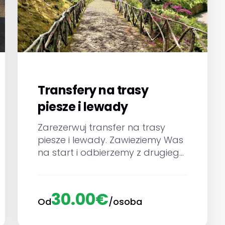
Transfery na trasy
piesze i lewady
Zarezerwuj transfer na trasy
piesze i lewady. Zawieziemy Was
na start i odbierzemy z drugiego
końca trasy.
30.00€
Od
/osoba