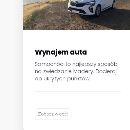
Wynajem auta
Samochód to najlepszy sposób
na zwiedzanie Madery. Docieraj
do ukrytych punktów
widokowych, górskich tras i
malowniczych miasteczek,
podróżując we własnym tempie.
My zajmiemy się resztą.
Zobacz więcej