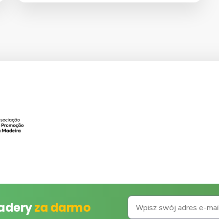
Madery
za darmo