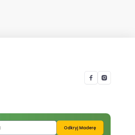
Odkryj Maderę