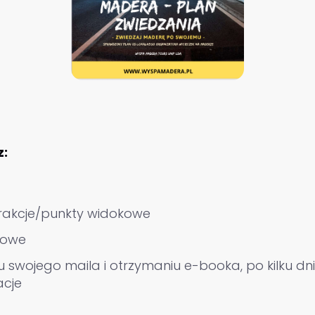
z:
trakcje/punkty widokowe
dowe
 swojego maila i otrzymaniu e-booka, po kilku d
acje