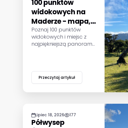
100 punktów
widokowych na
Maderze - mapa,
dojazd i najlepsza
Poznaj 100 punktów
widokowych i miejsc z
pora
najpiękniejszą panoramą
Madery. Linki do mapy,
sposób dojazdu,
najlepsza pora i
praktyczne wskazówki.
Przeczytaj artykuł
Lipiec 18, 2026
177
Półwysep