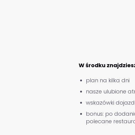
W środku znajdzies
plan na kilka dni
nasze ulubione a
wskazówki dojaz
bonus: po dodaniu
polecane restaur