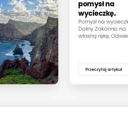
pomysł na
wycieczkę.
Pomysł na wyciecz
Doliny Zakonnic na
własną rękę. Odwie
niezwykłe miejsce n
Maderze.
Przeczytaj artykuł