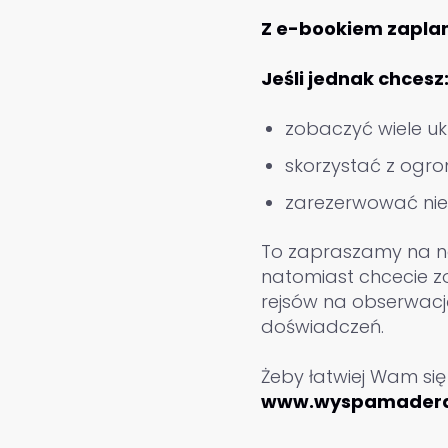
Z e-bookiem zaplan
Jeśli jednak chcesz
zobaczyć wiele uk
skorzystać z ogro
zarezerwować niez
To zapraszamy na nas
natomiast chcecie z
rejsów na obserwację
doświadczeń.
Żeby łatwiej Wam się
www.wyspamadera