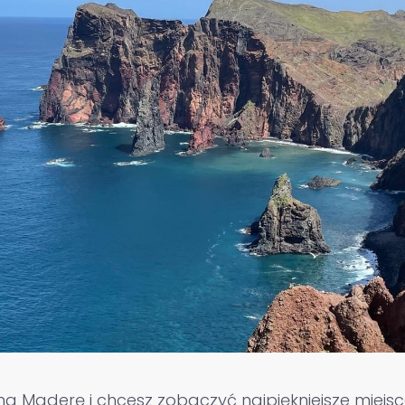
 na Maderę i chcesz zobaczyć najpiękniejsze miej