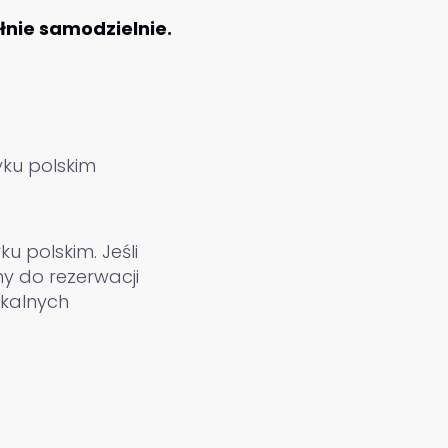
łnie samodzielnie.
ku polskim
u polskim. Jeśli
y do rezerwacji
okalnych