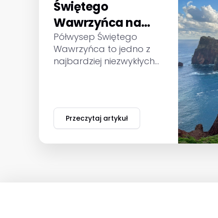
Świętego
Wawrzyńca na
Maderze - szlak
Półwysep Świętego
Wawrzyńca to jedno z
PR8
najbardziej niezwykłych
miejsc na Maderze.
Sprawdź, jak wygląda
szlak PR8, ile trwa
przejście, gdzie
Przeczytaj artykuł
zaparkować i jak
przygotować się do
wędrówki.