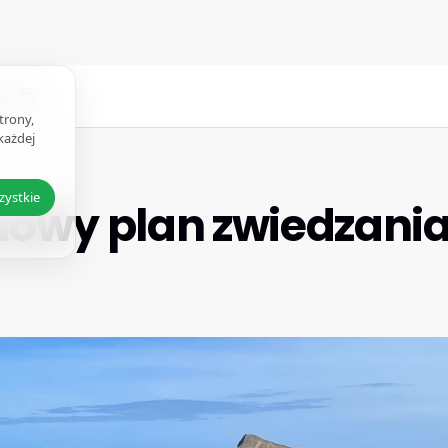
Q
trony,
każdej
zystkie
owy plan zwiedzani