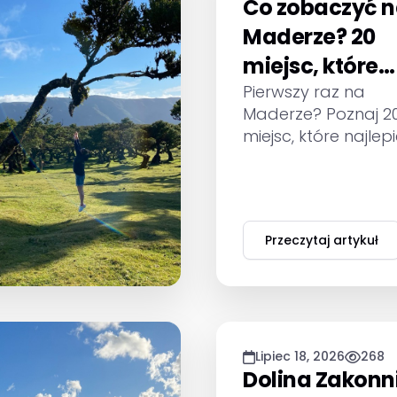
Co zobaczyć 
Maderze? 20
miejsc, które
warto odwiedz
Pierwszy raz na
Maderze? Poznaj 2
podczas
miejsc, które najlepi
pierwszego
pokazują różnorod
wyjazdu
wyspy: góry, lasy,
lewady, plaże,
miasteczka i punkt
Przeczytaj artykuł
widokowe. Sprawdź,
czasu przeznaczyć
każdą atrakcję, jak
niej dotrzeć i co w
przy krótszym poby
Lipiec 18, 2026
268
Dolina Zakonni