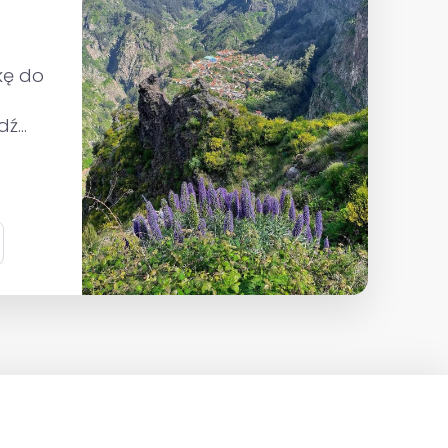
kę do
dź
a