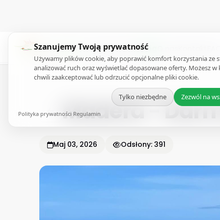
Szanujemy Twoją prywatność
Blog
>
Madera - Darmowy plan zwiedzania
Atrakcje
E-Book
Blog
O nas
Kontakt
FA
Używamy plików cookie, aby poprawić komfort korzystania ze s
analizować ruch oraz wyświetlać dopasowane oferty. Możesz w 
chwili zaakceptować lub odrzucić opcjonalne pliki cookie.
Tylko niezbędne
Zezwól na ws
Madera - Darm
Polityka prywatności
·
Regulamin
Maj 03, 2026
Odsłony: 391